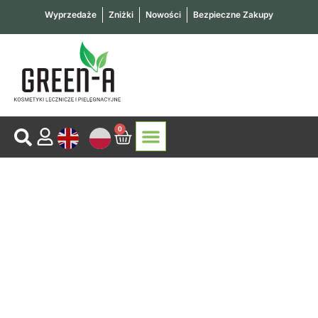
Przejdź
Wyprzedaże
Zniżki
Nowości
Bezpieczne Zakupy
do
treści
0
Wózek
KOSMETYKI LECZNICZE
KOSMETYKI PIELĘGNACYJNE
SKONTAKTUJ SIĘ Z NAMI
Moje konto