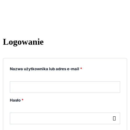
Logowanie
Wymagane
Wymagane
Wymagane
Nazwa użytkownika lub adres e-mail
*
Hasło
*