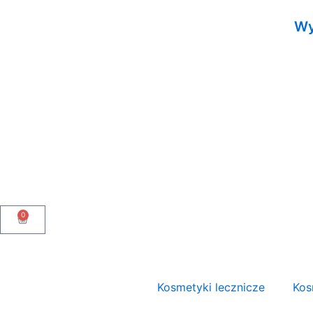
Przejdź
Wy
do
treści
0
Wózek
Kosmetyki lecznicze
Kos