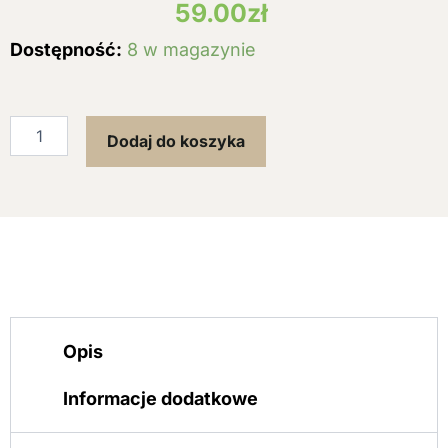
59.00
zł
ilość
Dostępność:
8 w magazynie
AVEENO
BABY
balsam
nawilżający
Dodaj do koszyka
owies
lawenda
150ml
Opis
Informacje dodatkowe