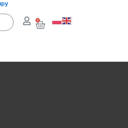
upy
0
Wózek