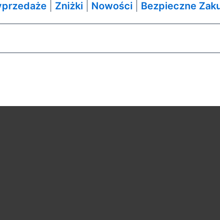
przedaże
Zniżki
Nowości
Bezpieczne Zak