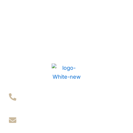
+353 868638986
+48 500849693
info@green-a.ie