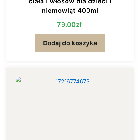
ciała i włosów dla dzieci i
niemowląt 400ml
79.00
zł
Dodaj do koszyka