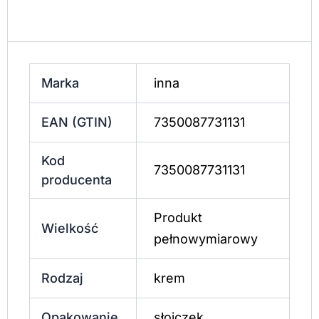
Marka
inna
EAN (GTIN)
7350087731131
Kod
7350087731131
producenta
Produkt
Wielkość
pełnowymiarowy
Rodzaj
krem
Opakowanie
słoiczek