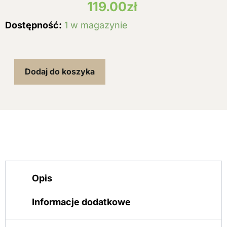
119.00
zł
ilość
Dostępność:
1 w magazynie
CONOTRANE
Cream
ochrona
na
Dodaj do koszyka
ciężkie
odparzenia
pieluszkowe
pupy
500g
Opis
Informacje dodatkowe