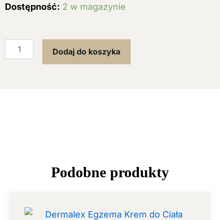
ilość
Dostępność:
2 w magazynie
Dermal
Psoriderm
Krem
do
Dodaj do koszyka
Skóry
Głowy
na
Łuszczycę
Podobne produkty