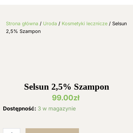
Strona główna
/
Uroda
/
Kosmetyki lecznicze
/ Selsun
2,5% Szampon
Selsun 2,5% Szampon
99.00
zł
ilość
Dostępność:
3 w magazynie
Selsun
2,5%
Szampon