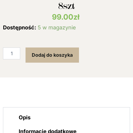
8szt
99.00
zł
ilość
Dostępność:
5 w magazynie
VITABIOTICS
JOINTACE
plastry
przeciwbólowe,
Dodaj do koszyka
aromaterapia
mięśnie
stawy
8szt
Opis
Informacje dodatkowe