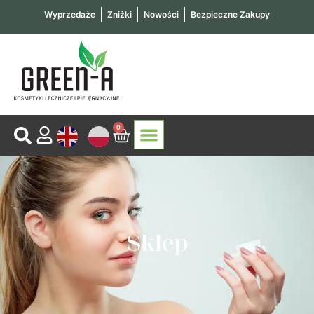
Przejdź
Wyprzedaże
Zniżki
Nowości
Bezpieczne Zakupy
do
treści
0
Wózek
KOSMETYKI LECZNICZE
KOSMETYKI PIELĘGNACYJNE
SKONTAKTUJ SIĘ Z NAMI
Sklep