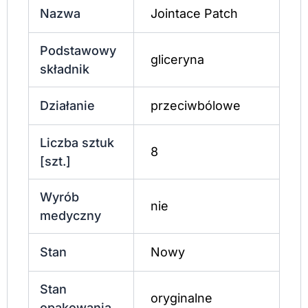
Nazwa
Jointace Patch
Podstawowy
gliceryna
składnik
Działanie
przeciwbólowe
Liczba sztuk
8
[szt.]
Wyrób
nie
medyczny
Stan
Nowy
Stan
oryginalne
opakowania