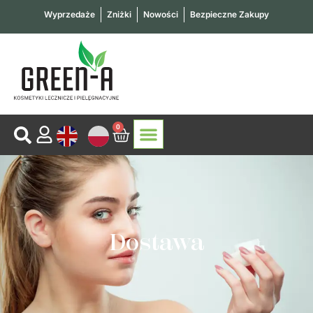
Przejdź
Wyprzedaże
Zniżki
Nowości
Bezpieczne Zakupy
do
treści
0
Wózek
KOSMETYKI LECZNICZE
KOSMETYKI PIELĘGNACYJNE
SKONTAKTUJ SIĘ Z NAMI
Dostawa