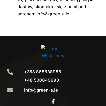
dostaw, skontaktuj się z nami pod
adresem info@green-a.ie.
+353 868638986
+48 500849693
info@green-a.ie
F