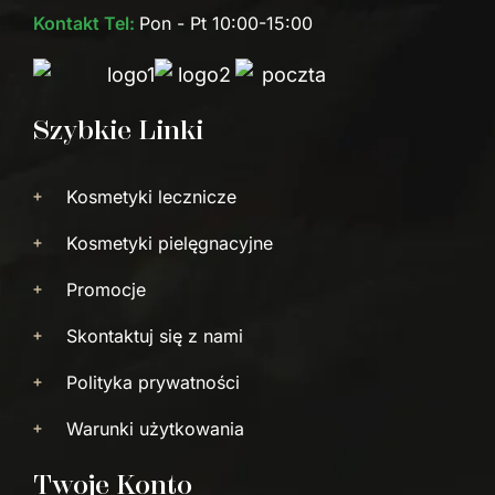
a
Kontakt Tel:
Pon - Pt 10:00-15:00
c
e
b
o
Szybkie Linki
o
k
-
Kosmetyki lecznicze
f
Kosmetyki pielęgnacyjne
Promocje
Skontaktuj się z nami
Polityka prywatności
Warunki użytkowania
Twoje Konto